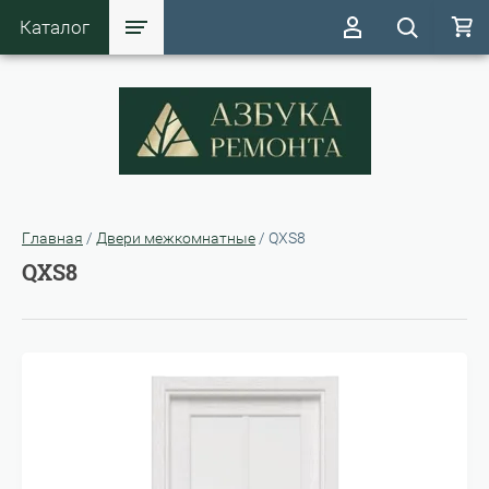
Каталог
Главная
/
Двери межкомнатные
/
QXS8
QXS8