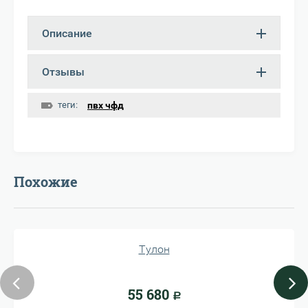
Описание
Отзывы
теги:
пвх чфд
Похожие
Тулон
55 680
Р