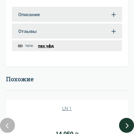
Описание
Отзывы
теги:
пвх чфд
Похожие
LN 1
14 050