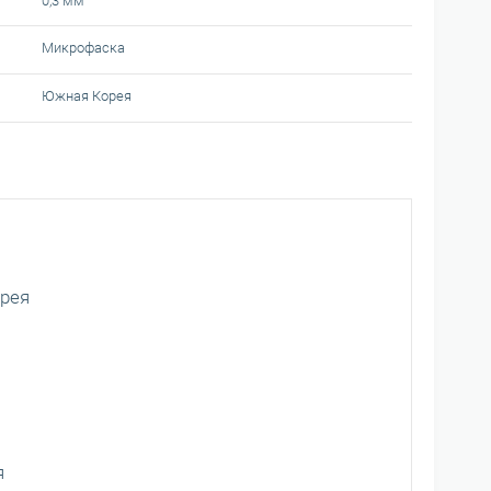
0,3 мм
Микрофаска
Южная Корея
рея
я