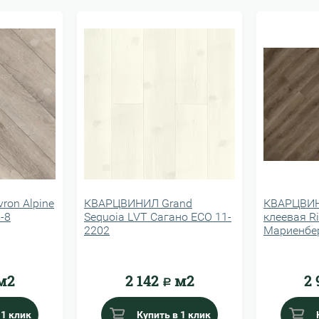
ron Alpine
КВАРЦВИНИЛ Grand
КВАРЦВИН
-8
Sequoia LVT Сагано ECO 11-
клеевая R
2202
Мариенбе
м2
2 142
м2
2 
Р
 1 клик
Купить в 1 клик