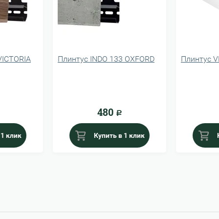
VICTORIA
Плинтус INDO 133 OXFORD
Плинтус V
480
Р
 1 клик
Купить в 1 клик