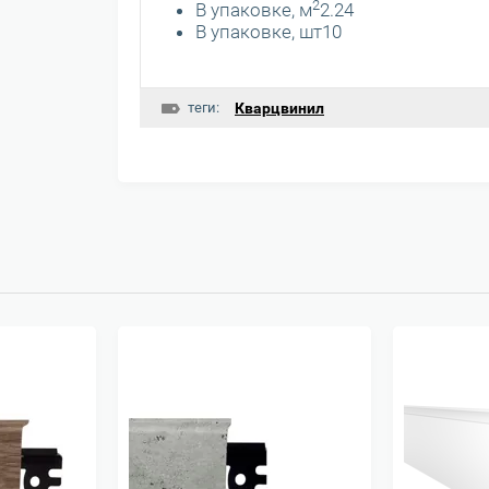
2
В упаковке, м
2.24
В упаковке, шт10
теги:
Кварцвинил