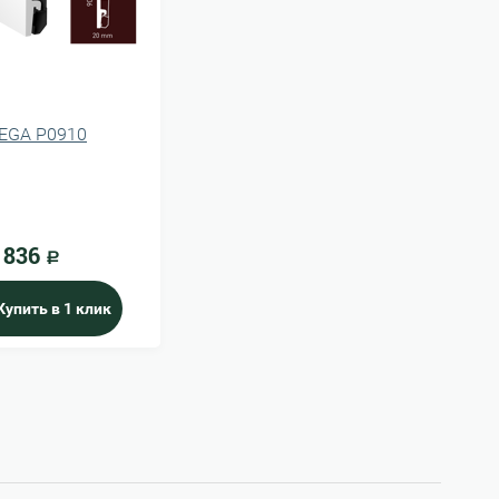
EGA P0910
836
Р
Купить в 1 клик