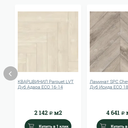
КВАРЦВИНИЛ Parquet LVT
Ламинат SPC Chev
Дуб Адара ECO 16-14
Дуб Исида ECO 18
2 142
м2
4 641
Р
Р
Купить в 1 клик
Купить в