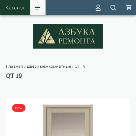
Каталог
Главная
/
Двери межкомнатные
/
QT 19
QT 19
new